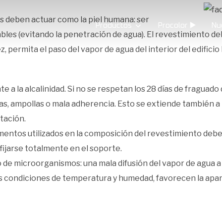
s deben actuar como la piel humana: ser
Productos
Procolor ▶️
Nu
bles (evitando la penetración de agua). El revestimiento de
 vez, permita el paso del vapor de agua del interior del edifici
te a la alcalinidad. Si no se respetan los 28 días de fragua
 ampollas o mala adherencia. Esto se extiende también a l
tación.
igmentos utilizados en la composición del revestimiento deben
fijarse totalmente en el soporte.
 de microorganismos: una mala difusión del vapor de agua 
s condiciones de temperatura y humedad, favorecen la apar