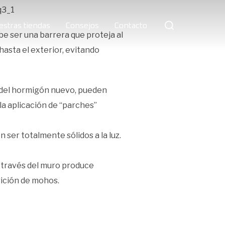
Buscar:
estras tiendas
Consejos
Contacto
be ser una barrera que proteja al
o hasta el exterior, evitando
do del hormigón nuevo, pueden
a aplicación de “parches”
 ser totalmente sólidos a la luz.
a través del muro produce
ición de mohos.