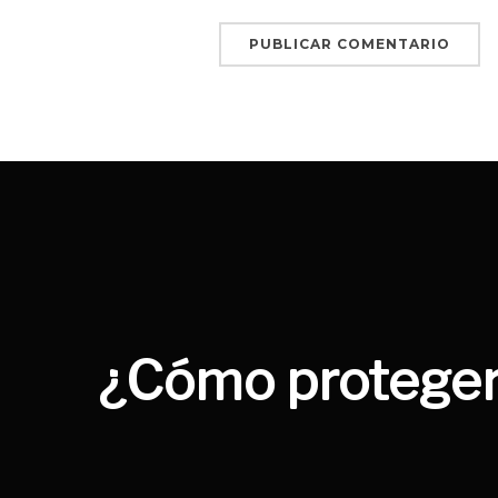
Navegación
de
entradas
¿Cómo proteger 