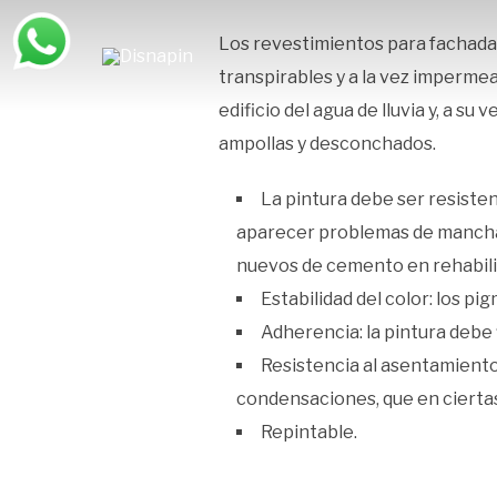
Saltar
al
contenido
Los revestimientos para fachada
transpirables y a la vez impermea
edificio del agua de lluvia y, a su
ampollas y desconchados.
La pintura debe ser resisten
aparecer problemas de manchas,
nuevos de cemento en rehabili
Estabilidad del color: los p
Adherencia: la pintura debe 
Resistencia al asentamiento
condensaciones, que en cierta
Repintable.