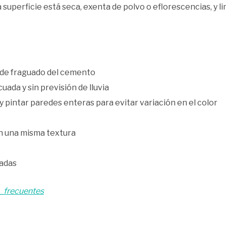
uperficie está seca, exenta de polvo o eflorescencias, y li
s de fraguado del cemento
uada y sin previsión de lluvia
 y pintar paredes enteras para evitar variación en el color
n una misma textura
uadas
s_frecuentes