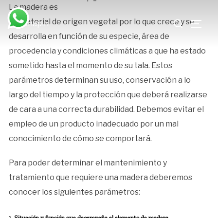
Saltar
La madera es
Buscar:
al
un material de origen vegetal por lo que crece y se
ALTE
contenido
desarrolla en función de su especie, área de
procedencia y condiciones climáticas a que ha estado
sometido hasta el momento de su tala. Estos
parámetros determinan su uso, conservación a lo
largo del tiempo y la protección que deberá realizarse
de cara a una correcta durabilidad. Debemos evitar el
empleo de un producto inadecuado por un mal
conocimiento de cómo se comportará.
Para poder determinar el mantenimiento y
tratamiento que requiere una madera deberemos
conocer los siguientes parámetros:
1. Situación y función que desempeña el elemento de madera