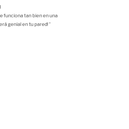
l
ue funciona tan bien en una
rá genial en tu pared! ”