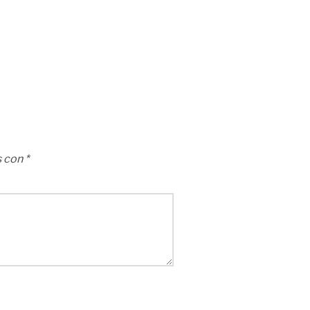
s con
*