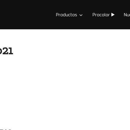
Productos
Procolor ▶️
Nu
o21