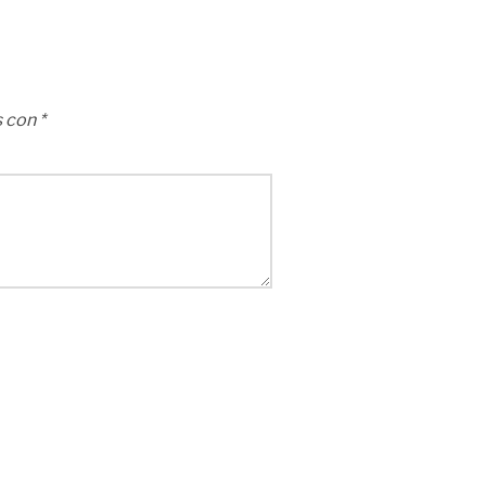
s con
*