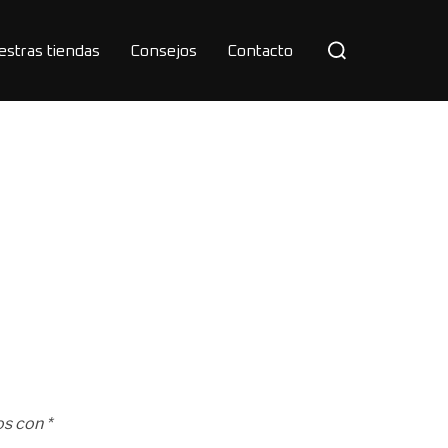
Buscar:
estras tiendas
Consejos
Contacto
os con
*