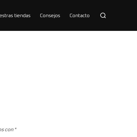
Buscar:
estras tiendas
Consejos
Contacto
os con
*