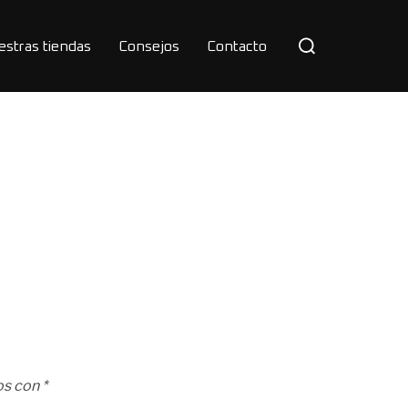
Buscar:
estras tiendas
Consejos
Contacto
os con
*