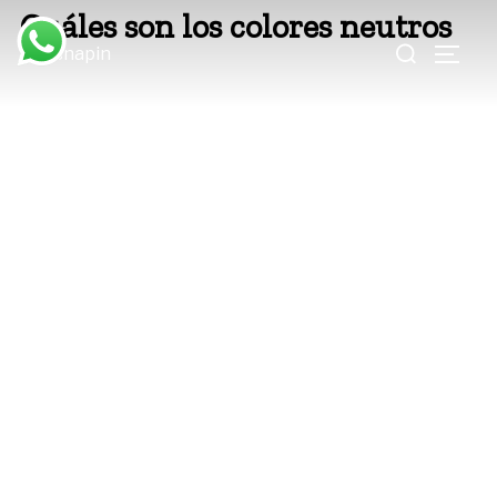
Saltar
Cuáles son los colores neutros
Buscar:
al
ALTE
contenido