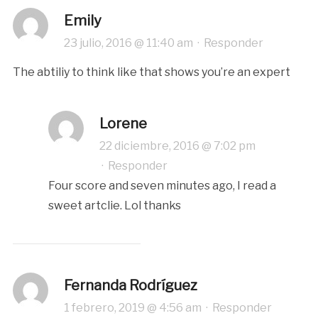
Emily
23 julio, 2016 @ 11:40 am
·
Responder
The abtiliy to think like that shows you’re an expert
Lorene
22 diciembre, 2016 @ 7:02 pm
·
Responder
Four score and seven minutes ago, I read a
sweet artclie. Lol thanks
Fernanda Rodríguez
1 febrero, 2019 @ 4:56 am
·
Responder