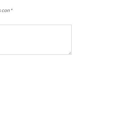
s con
*