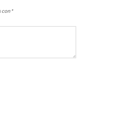
s con
*