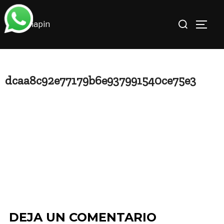
Saltar
Buscar:
al
ALTE
contenido
dcaa8c92e77179b6e937991540ce75e3
DEJA UN COMENTARIO