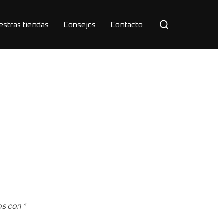
Buscar:
estras tiendas
Consejos
Contacto
os con
*