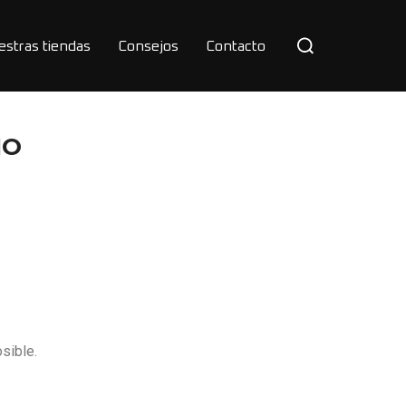
estras tiendas
Consejos
Contacto
IO
sible.