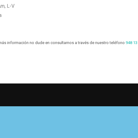
Am, L-V
a
más información no dude en consultarnos a través de nuestro teléfono
948 13