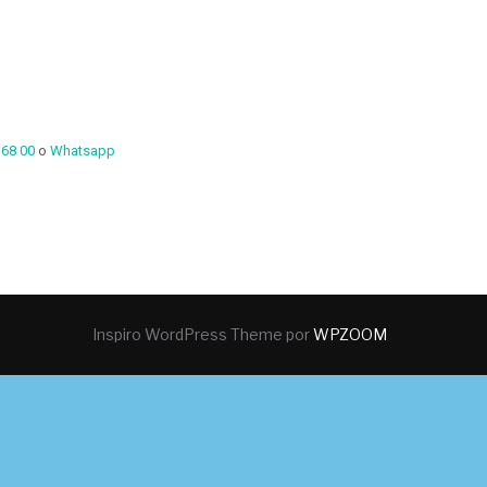
 68 00
o
Whatsapp
Inspiro WordPress Theme por
WPZOOM