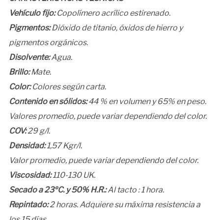
Vehículo fijo:
Copolímero acrílico estirenado.
Pigmentos:
Dióxido de titanio, óxidos de hierro y
pigmentos orgánicos.
Disolvente:
Agua.
Brillo:
Mate.
Color:
Colores según carta.
Contenido en sólidos:
44 % en volumen y 65% en peso.
Valores promedio, puede variar dependiendo del color.
COV:
29 g/l.
Densidad:
1,57 Kgr/l.
Valor promedio, puede variar dependiendo del color.
Viscosidad:
110-130 UK.
Secado a 23ºC. y 50% H.R.:
Al tacto : 1 hora.
Repintado:
2 horas. Adquiere su máxima resistencia a
los 15 días.