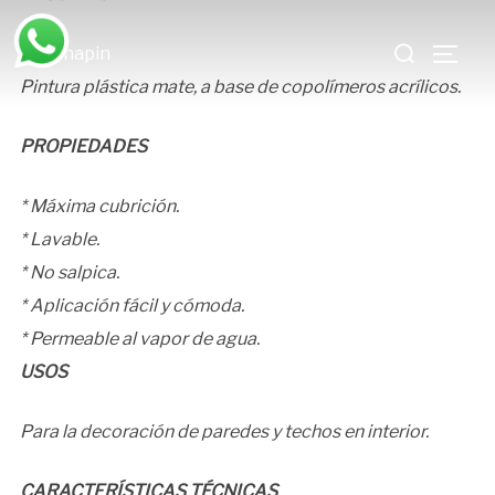
Saltar
ÓN
Buscar:
al
ALTE
contenido
Pintura plástica mate, a base de copolímeros acrílicos.
PROPIEDADES
* Máxima cubrición.
* Lavable.
* No salpica.
* Aplicación fácil y cómoda.
* Permeable al vapor de agua.
USOS
Para la decoración de paredes y techos en interior.
CARACTERÍSTICAS TÉCNICAS