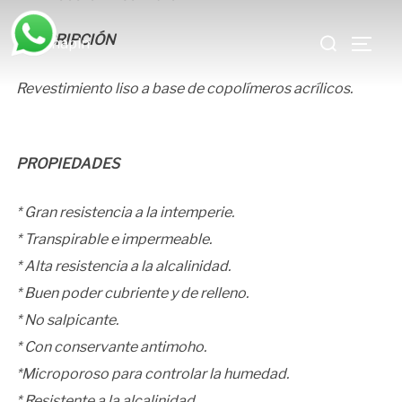
Saltar
Buscar:
al
DESCRIPCIÓN
ALTE
contenido
Revestimiento liso a base de copolímeros acrílicos.
PROPIEDADES
* Gran resistencia a la intemperie.
* Transpirable e impermeable.
* Alta resistencia a la alcalinidad.
* Buen poder cubriente y de relleno.
* No salpicante.
* Con conservante antimoho.
*Microporoso para controlar la humedad.
* Resistente a la alcalinidad.