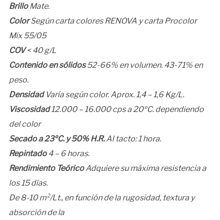
Brillo
Mate.
Color
Según carta colores RENOVA y carta Procolor
Mix 55/05
COV
< 40 g/L
Contenido en sólidos
52-66% en volumen. 43-71% en
peso.
Densidad
Varía según color. Aprox. 1,4 – 1,6 Kg/L.
Viscosidad
12.000 – 16.000 cps a 20ºC. dependiendo
del color
Secado a 23ºC. y 50% H.R.
Al tacto: 1 hora.
Repintado
4 – 6 horas.
Rendimiento Teórico
Adquiere su máxima resistencia a
los 15 días.
De 8-10 m²/Lt., en función de la rugosidad, textura y
absorción de la