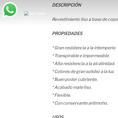
Saltar
DESCRIPCIÓN
al
contenido
Revestimiento liso a base de copol
PROPIEDADES
* Gran resistencia a la intemperie.
* Transpirable e impermeable.
* Alta resistencia a la alcalinidad.
* Colores de gran solidez a la luz.
* Buen poder cubriente.
* Acabado mate liso.
* Flexible.
* Con conservante antimoho.
USOS