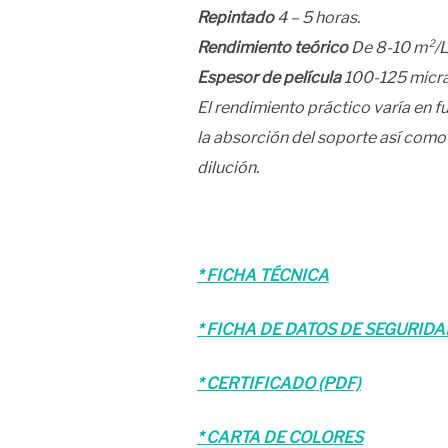
Repintado
4 – 5 horas.
Rendimiento teórico
De 8-10 m²/Lt
Espesor de película
100-125 micra
El rendimiento práctico varía en fu
la absorción del soporte así como
dilución.
* FICHA TÉCNICA
* FICHA DE DATOS DE SEGURID
* CERTIFICADO (PDF)
* CARTA DE COLORES