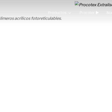
Productos
Procolor ▶️
Nu
ímeros acrílicos fotoreticulables.