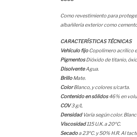
Como revestimiento para proteger
albañilería exterior como cemento
CARACTERÍSTICAS TÉCNICAS
Vehículo fijo
Copolímero acrílico e
Pigmentos
Dióxido de titanio, óxi
Disolvente
Agua.
Brillo
Mate.
Color
Blanco, y colores s/carta.
Contenido en sólidos
46% en volum
COV
3 g/L
Densidad
Varía según color. Blanc
Viscosidad
115 U.K. a 20ºC.
Secado
a 23ºC. y 50% H.R. Al tacto