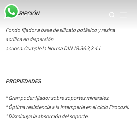
Saltar
Buscar:
al
DESCRIPCIÓN
ALTE
contenido
Fondo fijador a base de silicato potásico y resina
acrílica en dispersión
acuosa. Cumple la Norma DIN.18.363,2.4.1.
PROPIEDADES
* Gran poder fijador sobre soportes minerales.
* Óptima resistencia a la intemperie en el ciclo Procosil.
* Disminuye la absorción del soporte.