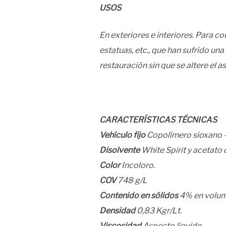
USOS
En exteriores e interiores. Para c
estatuas, etc., que han sufrido u
restauración sin que se altere el a
CARACTERÍSTICAS TÉCNICAS
Vehículo fijo
Copolímero sioxano – 
Disolvente
White Spirit y acetato d
Color
Incoloro.
COV
748 g/L
Contenido en sólidos
4% en volum
Densidad
0,83 Kgr/Lt.
Viscosidad
Aspecto líquido.