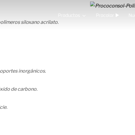
Productos
Procolor ▶️
Nu
olímeros siloxano acrilato.
oportes inorgánicos.
óxido de carbono.
cie.