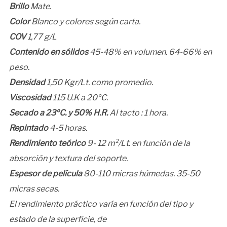
Brillo
Mate.
Color
Blanco y colores según carta.
COV
1,77 g/L
Contenido en sólidos
45-48% en volumen. 64-66% en
peso.
Densidad
1,50 Kgr/Lt. como promedio.
Viscosidad
115 U.K a 20ºC.
Secado a 23ºC. y 50% H.R.
Al tacto : 1 hora.
Repintado
4-5 horas.
Rendimiento teórico
9- 12 m²/Lt. en función de la
absorción y textura del soporte.
Espesor de película
80-110 micras húmedas. 35-50
micras secas.
El rendimiento práctico varía en función del tipo y
estado de la superficie, de