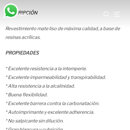
Saltar
Buscar:
al
DESCRIPCIÓN
ALTE
contenido
Revestimiento mate liso de máxima calidad, a base de
resinas acrílicas.
PROPIEDADES
* Excelente resistencia a la intemperie.
* Excelente impermeabilidad y transpirabilidad.
* Alta resistencia a la alcalinidad.
* Buena flexibilidad.
* Excelente barrera contra la carbonatación.
* Autoimprimante y excelente adherencia.
* No salpicante sin dilución.
* Gran blancura y cubrición.